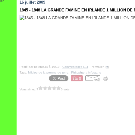
sion
16 juillet 2009
1845 - 1848 LA GRANDE FAMINE EN IRLANDE 1 MILLION DE
Posté par boletus34 à 10:19 -
Commentaires [
…
]
- Permalien [
#
]
Tags:
Mildiou de la pomme de terre
,
Phitophtora infestans
Vous aimez ?
0 vote