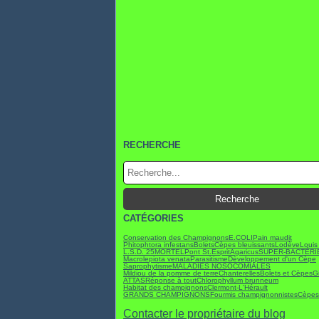
RECHERCHE
CATÉGORIES
Conservation des Champignons
E.COLI
Pain maudit
Phitophtora infestans
BoletsCèpes bleuissants
Lodève
Louis
L.S.D. 25
MORTEL
Pont St.Esprit
Agaricus
SUPER-BACTÉRI
Macrolepiota venata
Parasitisme
Développement d'un Cèpe
Saprophytisme
MALADIES NOSOCOMIALES
Mildiou de la pomme de terre
Chanterelles
Bolets et Cèpes
Gi
ATTAS
Réponse à tout
Chlorophyllum brunneum
Habitat des champignons
Clermont-L'Hérault
GRANDS CHAMPIGNONS
Fourmis champignonnistes
Cèpes 
Contacter le propriétaire du blog