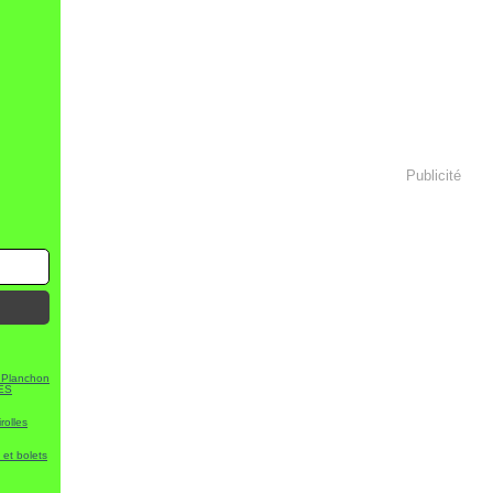
Publicité
 Planchon
ES
rolles
et bolets