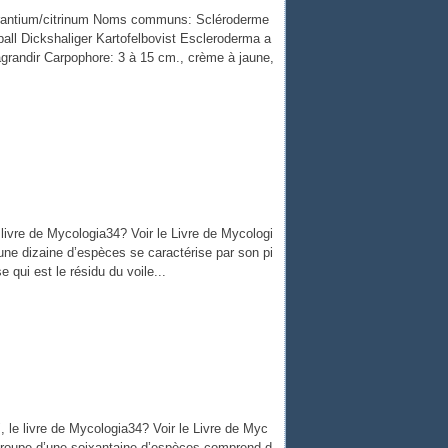
urantium/citrinum Noms communs: Scléroderme
ll Dickshaliger Kartofelbovist Escleroderma a
 agrandir Carpophore: 3 à 15 cm., crème à jaune,
ivre de Mycologia34? Voir le Livre de Mycologi
une dizaine d’espèces se caractérise par son pi
qui est le résidu du voile...
le livre de Mycologia34? Voir le Livre de Myc
 groupe d’une soixantaine d’espèces comprend d