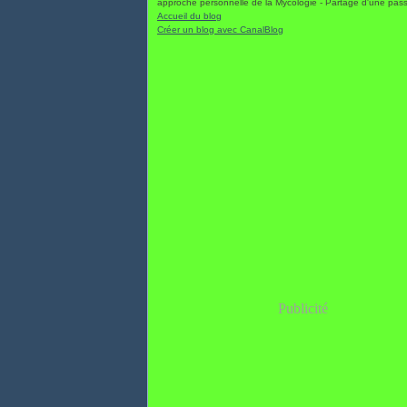
approche personnelle de la Mycologie - Partage d'une pas
Accueil du blog
Créer un blog avec CanalBlog
Publicité