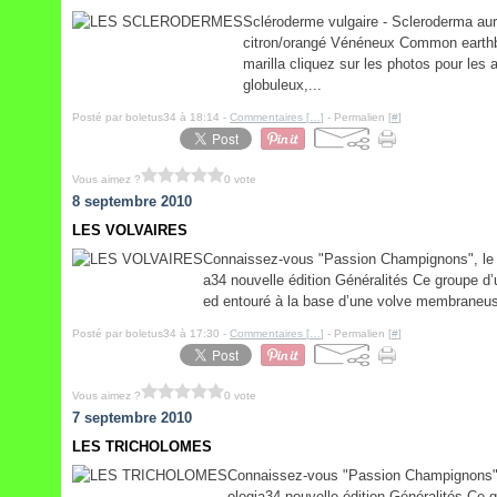
Scléroderme vulgaire - Scleroderma a
citron/orangé Vénéneux Common earthba
marilla cliquez sur les photos pour les
globuleux,...
Posté par boletus34 à 18:14 -
Commentaires [
…
]
- Permalien [
#
]
Vous aimez ?
0 vote
8 septembre 2010
LES VOLVAIRES
Connaissez-vous "Passion Champignons", le l
a34 nouvelle édition Généralités Ce groupe d’
ed entouré à la base d’une volve membraneuse 
Posté par boletus34 à 17:30 -
Commentaires [
…
]
- Permalien [
#
]
Vous aimez ?
0 vote
7 septembre 2010
LES TRICHOLOMES
Connaissez-vous "Passion Champignons", 
ologia34 nouvelle édition Généralités Ce