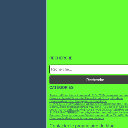
RECHERCHE
CATÉGORIES
Agaricus
Phitophtora infestans
L.S.D. 25
Macrolepiota venat
Cèpes et bolets
Clermont-L'Hérault
Pont St.Esprit
Lodève
Conservation des Champignons
Parasitisme
GRANDS CHAMPIGNONS
Habitat des champignons
MORTE
BoletsCèpes bleuissants
Pain maudit
ATTAS
Bolets et Cèpes
Louis Planchon
E.COLI
MALADIES NOSOCOMIALES
Répons
SUPER-BACTÉRIES
Chlorophyllum brunneum
Saprophytism
Fourmis champignonnistes
Développement d'un Cèpe
Giroll
Chanterelles
Mildiou de la pomme de terre
Contacter le propriétaire du blog