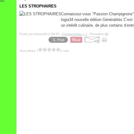
sion
LES STROPHAIRES
Connaissez-vous "Passion Champignons", l
logia34 nouvelle édition Généralités C’est
un intérêt culinaire, de plus certains d’ent
Posté par boletus34 à 09:05 -
Commentaires [
…
]
- Permalien [
#
]
Vous aimez ?
0 vote