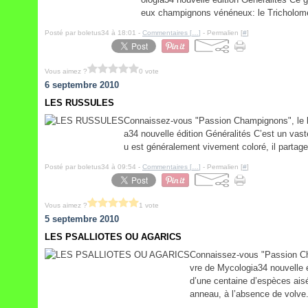
eux champignons vénéneux: le Tricholome t
Posté par boletus34 à 18:01 -
Commentaires [
…
]
- Permalien [
#
]
Vous aimez ?
0 vote
6 septembre 2010
LES RUSSULES
Connaissez-vous "Passion Champignons", le li
a34 nouvelle édition Généralités C’est un vas
u est généralement vivement coloré, il partage 
Posté par boletus34 à 09:54 -
Commentaires [
…
]
- Permalien [
#
]
Vous aimez ?
1 vote
5 septembre 2010
LES PSALLIOTES OU AGARICS
Connaissez-vous "Passion Cha
vre de Mycologia34 nouvelle é
d’une centaine d’espèces aisé
anneau, à l’absence de volve.