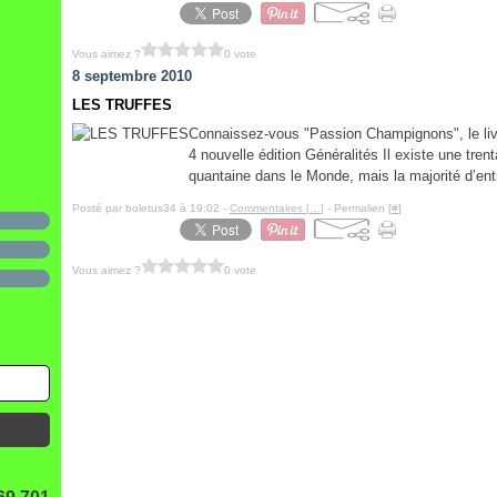
Vous aimez ?
0 vote
8 septembre 2010
LES TRUFFES
Connaissez-vous "Passion Champignons", le liv
4 nouvelle édition Généralités Il existe une tre
quantaine dans le Monde, mais la majorité d’entr
Posté par boletus34 à 19:02 -
Commentaires [
…
]
- Permalien [
#
]
Vous aimez ?
0 vote