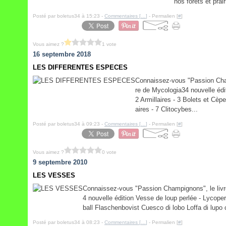
nos forêts et pra
Posté par boletus34 à 15:23 -
Commentaires [
…
]
- Permalien [
#
]
Vous aimez ?
1 vote
16 septembre 2018
LES DIFFERENTES ESPECES
Connaissez-vous "Passion Cham
re de Mycologia34 nouvelle édi
2 Armillaires - 3 Bolets et Cèp
aires - 7 Clitocybes...
Posté par boletus34 à 09:23 -
Commentaires [
…
]
- Permalien [
#
]
Vous aimez ?
0 vote
9 septembre 2010
LES VESSES
Connaissez-vous "Passion Champignons", le livr
4 nouvelle édition Vesse de loup perlée - Lyco
ball Flaschenbovist Cuesco di lobo Loffa di lupo c
Posté par boletus34 à 08:23 -
Commentaires [
…
]
- Permalien [
#
]