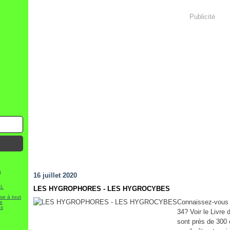
Publicité
a
16 juillet 2020
L
LES HYGROPHORES - LES HYGROCYBES
e à tout
Connaissez-vous 
e
es
34? Voir le Livre 
sont près de 300 