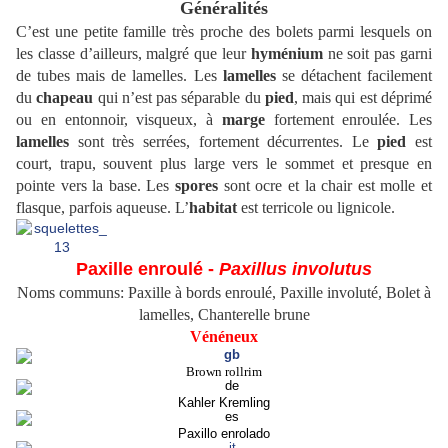
Généralités
C’est une petite famille très proche des bolets parmi lesquels on
les classe d’ailleurs, malgré que leur
hyménium
ne soit pas garni
de tubes mais de lamelles. Les
lamelles
se détachent facilement
du
chapeau
qui n’est pas séparable du
pied
, mais qui est déprimé
ou en entonnoir, visqueux, à
marge
fortement enroulée. Les
lamelles
sont très serrées, fortement décurrentes. Le
pied
est
court, trapu, souvent plus large vers le sommet et presque en
pointe vers la base. Les
spores
sont ocre et la chair est molle et
flasque, parfois aqueuse. L’
habitat
est terricole ou lignicole.
Paxille enroulé -
Paxillus involutus
Noms communs: Paxille à bords enroulé, Paxille involuté, Bolet à
lamelles, Chanterelle brune
Vénéneux
Brown rollrim
Kahler Kremling
Paxillo enrolado