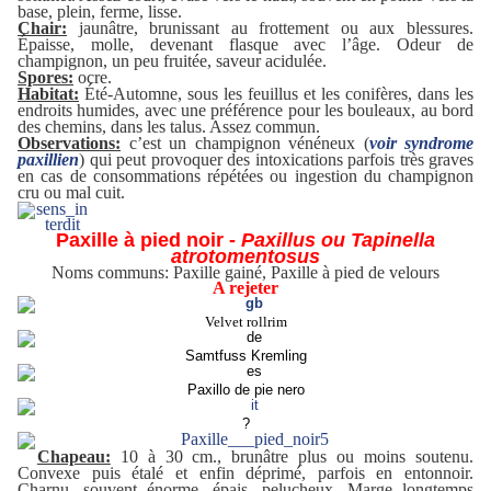
base, plein, ferme, lisse.
Chair:
jaunâtre, brunissant au frottement ou aux blessures.
Épaisse, molle, devenant flasque avec l’âge. Odeur de
champignon, un peu fruitée, saveur acidulée.
Spores:
ocre.
Habitat:
Été-Automne, sous les feuillus et les conifères, dans les
endroits humides, avec une préférence pour les bouleaux, au bord
des chemins, dans les talus. Assez commun.
Observations:
c’est un champignon vénéneux (
voir syndrome
paxillien
) qui peut provoquer des intoxications parfois très graves
en cas de consommations répétées ou ingestion du champignon
cru ou mal cuit.
Paxille à pied noir -
Paxillus ou Tapinella
atrotomentosus
Noms communs: Paxille gainé, Paxille à pied de velours
A rejeter
Velvet rollrim
Samtfuss Kremling
Paxillo de pie nero
?
Chapeau:
10 à 30 cm., brunâtre plus ou moins soutenu.
Convexe puis étalé et enfin déprimé, parfois en entonnoir.
Charnu, souvent énorme, épais, pelucheux. Marge longtemps