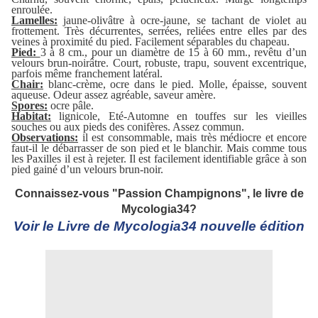
enroulée.
Lamelles:
jaune-olivâtre à ocre-jaune, se tachant de violet au
frottement. Très décurrentes, serrées, reliées entre elles par des
veines à proximité du pied. Facilement séparables du chapeau.
Pied:
3 à 8 cm., pour un diamètre de 15 à 60 mm., revêtu d’un
velours brun-noirâtre. Court, robuste, trapu, souvent excentrique,
parfois même franchement latéral.
Chair:
blanc-crème, ocre dans le pied. Molle, épaisse, souvent
aqueuse. Odeur assez agréable, saveur amère.
Spores:
ocre pâle.
Habitat:
lignicole, Eté-Automne en touffes sur les vieilles
souches ou aux pieds des conifères. Assez commun.
Observations:
il est consommable, mais très médiocre et encore
faut-il le débarrasser de son pied et le blanchir. Mais comme tous
les Paxilles il est à rejeter. Il est facilement identifiable grâce à son
pied gainé d’un velours brun-noir.
Connaissez-vous "Passion Champignons", le livre de
Mycologia34?
Voir le Livre de Mycologia34 nouvelle édition