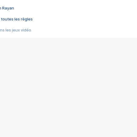
im Rayan
 toutes les règles
s les jeux vidéo
us choquant de Rockstar ? - Le scandale BULLY
e plus moche de Steam
du RÊVE tourne au CAUCHEMAR
pendant 8 heures
it… à tort
umiliés par un jeu vidéo
ire - Final Fantasy 8
ti un empire - Age of Empires
story DOFUS