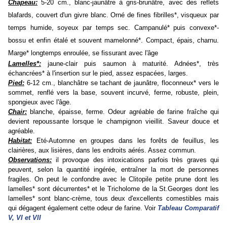
Chapeau:
5-20 cm., blanc-jaunâtre à gris-brunâtre, avec des reflets
blafards, couvert d'un givre blanc. Orné de fines fibrilles*, visqueux par
temps humide, soyeux par temps sec. Campanulé* puis convexe*-
bossu et enfin étalé et souvent mamelonné*. Compact, épais, charnu.
Marge* longtemps enroulée, se fissurant avec l'âge
Lamelles*:
jaune-clair puis saumon à maturité. Adnées*, très
échancrées* à l'insertion sur le pied, assez espacées, larges.
Pied:
6-12 cm., blanchâtre se tachant de jaunâtre, floconneux* vers le
sommet, renflé vers la base, souvent incurvé, ferme, robuste, plein,
spongieux avec l'âge.
Chair:
blanche, épaisse, ferme. Odeur agréable de farine fraîche qui
devient repoussante lorsque le champignon vieillit. Saveur douce et
agréable.
Habitat:
Eté-Automne en groupes dans les forêts de feuillus, les
clairières, aux lisières, dans les endroits aérés. Assez commun.
Observations:
il provoque des intoxications parfois très graves qui
peuvent, selon la quantité ingérée, entraîner la mort de personnes
fragiles
. On peut le confondre avec le Clitopile petite prune dont les
lamelles* sont décurrentes* et le Tricholome de la St.Georges dont les
lamelles* sont blanc-crème, tous deux d'excellents comestibles mais
qui dégagent également cette odeur de farine.
Voir
Tableau
Comparatif
V, VI et VII