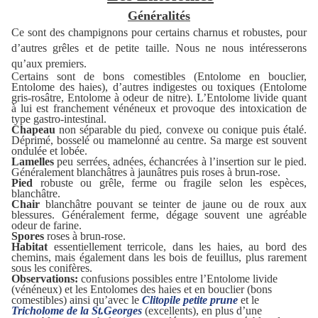
Généralités
Ce sont des champignons pour certains charnus et robustes, pour
d’autres grêles et de petite taille. Nous ne nous intéresserons
qu’aux premiers.
Certains sont de bons comestibles (Entolome en bouclier,
Entolome des haies), d’autres indigestes ou toxiques (Entolome
gris-rosâtre, Entolome à odeur de nitre). L’Entolome livide quant
à lui est franchement vénéneux et provoque des intoxication de
type gastro-intestinal.
Chapeau
non séparable du pied, convexe ou conique puis étalé.
Déprimé, bosselé ou mamelonné au centre. Sa marge est souvent
ondulée et lobée.
Lamelles
peu serrées, adnées, échancrées à l’insertion sur le pied.
Généralement blanchâtres à jaunâtres puis roses à brun-rose.
Pied
robuste ou grêle, ferme ou fragile selon les espèces,
blanchâtre.
Chair
blanchâtre pouvant se teinter de jaune ou de roux aux
blessures. Généralement ferme, dégage souvent une agréable
odeur de farine.
Spores
roses à brun-rose.
Habitat
essentiellement terricole, dans les haies, au bord des
chemins, mais également dans les bois de feuillus, plus rarement
sous les conifères.
Observations:
confusions possibles entre l’Entolome livide
(vénéneux) et les Entolomes des haies et en bouclier (bons
comestibles) ainsi qu’avec le
Clitopile petite prune
et le
Tricholome de la St.Georges
(excellents), en plus d’une