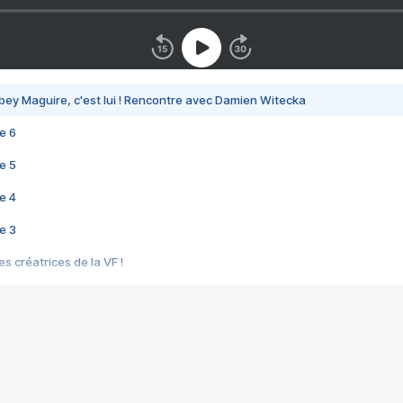
bey Maguire, c'est lui ! Rencontre avec Damien Witecka
e 6
e 5
e 4
e 3
s créatrices de la VF !
e 2
e 1
e Mektoub My Love arrive enfin ! Rencontre avec Shaïn Boumedine et Sal
i : après Toni en famille