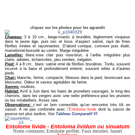
cliquez sur les photos pour les agrandir
Chapeau:
3 à 10 cm., beige-mastic à brunâtre, légèrement visqueux
dans le jeune âge, puis sec et lisse, d’aspect satiné, rayé de fines
fibrilles innées et rayonnantes. D’abord conique, convexe puis étalé,
mamelonné-bosselé au centre. Marge irrégulière.
Lamelles:
blanc-rose clair puis rose-brun, à l’arête irrégulière plus
claire, adnées, échancrées, peu serrées, inégales.
Pied:
4 à 8 cm., blanc satiné orné de fibrilles brunâtres. Tordu, souvent
incurvé à la base et profondément enterré, souvent reliés à d’autres
pieds.
Chair:
blanche, ferme, compacte, fibreuse dans le pied, brunissant aux
blessures. Odeur et saveur agréables de farine.
Spores:
rosâtres.
Habitat:
Avril à Juin dans les haies de pruneliers sauvages, le long des
chemins, dans les vergers avec une nette préférence pour les pruniers
ou les mirabelliers. Assez rare.
Observations:
c’est un bon comestible qu’on rencontre très tôt en
saison. A ne pas confondre avec
l’Entolome livide
dont la saison de
pousse est plus tardive. Voir
Tableau
Comparatif VI
Entolome livide -
Entoloma lividum ou sinuatum
Noms communs: Entolome perfide, Faux meunier, Jaunet