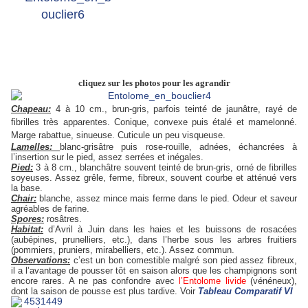
cliquez sur les photos pour les agrandir
Chapeau:
4 à 10 cm., brun-gris, parfois teinté de jaunâtre, rayé de
fibrilles très apparentes. Conique, convexe puis étalé et mamelonné.
Marge rabattue, sinueuse. Cuticule un peu visqueuse.
Lamelles:
blanc-grisâtre puis rose-rouille, adnées, échancrées à
l’insertion sur le pied, assez serrées et inégales.
Pied:
3 à 8 cm., blanchâtre souvent teinté de brun-gris, orné de fibrilles
soyeuses. Assez grêle, ferme, fibreux, souvent courbe et atténué vers
la base.
Chair:
blanche, assez mince mais ferme dans le pied. Odeur et saveur
agréables de farine.
Spores:
rosâtres.
Habitat:
d’Avril à Juin dans les haies et les buissons de rosacées
(aubépines, prunelliers, etc.), dans l’herbe sous les arbres fruitiers
(pommiers, pruniers, mirabelliers, etc.). Assez commun.
Observations:
c’est un bon comestible malgré son pied assez fibreux,
il a l’avantage de pousser tôt en saison alors que les champignons sont
encore rares. A ne pas confondre avec
l’Entolome livide
(vénéneux),
dont la saison de pousse est plus tardive. Voir
Tableau
Comparatif VI