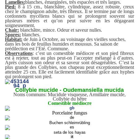
Lamelles:
blanches, émarginées, très espacées et très larges.
Pied:
8 à 15 cm., blanchâtre, cylindrique, assez robuste, creux
chez le champignon adulte, très fibreux. Il se termine par de longs
cordonnets mycéliens blancs qui se prolongent souvent sur
plusieurs mètres et qu’on peut suivre en les dégageant
soigneusement.
Chair:
blanchâtre, mince. Odeur et saveur nulles.
Spores:
blanches.
Habitat:
de Juin à Octobre, au voisinage des vieilles souches,
dans les bois de feuillus humides et moussus. Sa saison de
prédilection est l’Eté. Commune.
Observations
: c’est un comestible médiocre et son pied fibreux
est à rejeter, tout au plus peut-on l’accepter mélangé à d’autres.
Après cuisson son odeur et sa saveur sont désagréables. C’est la
plus grande des Collybies, son chapeau peut exceptionnellement
atteindre 25 cm. Elle est facilement identifiable grâce aux hyphes
qui prolongent son pied.
Collybie mucide - Oudemansiella mucida
Noms communs: Mucidule visqueuse, Armillaire mucide,
Collybie du hêtre
Comestible médiocre
Porcelaine fungus
Buchen schleimrübling
seta de los hayas