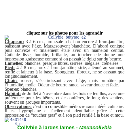
cliquez sur les photos pour les agrandir
Chapeau:
3 à 6 cm., brun-sale à bai ou encore à brun-jaunâtre,
palissant avec l’âge. Marge
souvent blanchâtre. D’abord conique
puis convexe et finalement étalé avec un mamelon central.
Cuticule lisse, humide, brillante, au toucher elle donne une
impression graisseuse comme si on passait le doigt sur du beurre.
Lamelles:
blanches, presque libres, serrées, inégales, crénelées.
Pied:
4 à 8 cm., roux à brun-jaunâtre, strié, atténué au sommet,
renflé et laineux à la base. Spongieux, fibreux, ne se cassant que
longitudinalement.
Chair:
rousse, s’éclaircissant avec l’âge, mais brunâtre par
l’humidité, molle. Odeur de beurre rance, saveur douce et fade.
Spores:
blanches.
Habitat:
de Juillet à Novembre dans les bois de feuillus, avec une
préférence pour les hêtres, et de conifères, le long des sentiers,
souvent en groupes importants.
Observations:
c’est un comestible médiocre sans intérêt culinaire.
Il est hygrophane et facilement identifiable grâce à cette
impression de “toucher gras” et à son pied renflé à la base et mou.
Collybie à larges lames -
Megacollybia