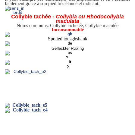
facilement grâce à son pied très élancé et radicant.
Collybie tachée -
Collybia ou Rhodocollybia
maculata
Noms communs: Collybie tachetée, Collybie maculée
Inconsommable
Spotted tousghshank
Gefleckter Rübling
?
?