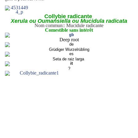
Collybie radicante
Xerula ou Oumansiella ou Mucidula radicata
Nom commun:: Mucidule radicante
Comestible sans intérêt
Deep root
Grüdiger Wurzelrübling
Seta de raiz larga
?