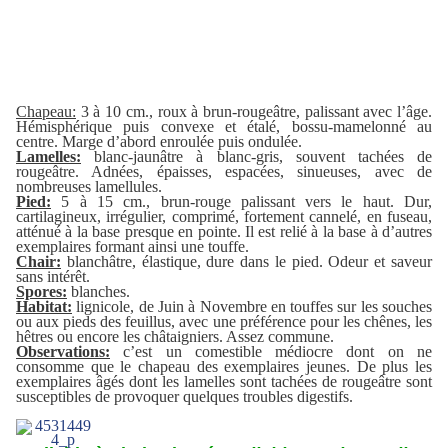
Chapeau:
3 à 10 cm., roux à brun-rougeâtre, palissant avec l’âge.
Hémisphérique puis convexe et étalé, bossu-mamelonné au
centre. Marge d’abord enroulée puis ondulée.
Lamelles:
blanc-jaunâtre à blanc-gris, souvent tachées de
rougeâtre. Adnées, épaisses, espacées, sinueuses, avec de
nombreuses lamellules.
Pied:
5 à 15 cm., brun-rouge palissant vers le haut. Dur,
cartilagineux, irrégulier, comprimé, fortement cannelé, en fuseau,
atténué à la base presque en pointe. Il est relié à la base à d’autres
exemplaires formant ainsi une touffe.
Chair:
blanchâtre, élastique, dure dans le pied. Odeur et saveur
sans intérêt.
Spores:
blanches.
Habitat:
lignicole, de Juin à Novembre en touffes sur les souches
ou aux pieds des feuillus, avec une préférence pour les chênes, les
hêtres ou encore les châtaigniers. Assez commune.
Observations:
c’est un comestible médiocre dont on ne
consomme que le chapeau des exemplaires jeunes. De plus les
exemplaires âgés dont les lamelles sont tachées de rougeâtre sont
susceptibles de provoquer quelques troubles digestifs.