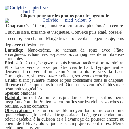
Cliquez pour sur les photos pour les agrandir
Chapeau:
3 à 10 cm., jaunâtre à brun-roux, plus foncé au centre.
Cuticule lisse, brillante et visqueuse. Convexe puis étalé, bosselé
au centre, peu charnu. Marge
très enroulée dans le jeune âge, puis
déployée et festonnée.
Lamelles:
blanc-crème, se tachant de roux avec l’âge,
émarginées, échancrées, espacées, accompagnées de nombreuses
lamellules.
Pied:
4 à 12 cm., beige-roux puis brun-rougeâtre à brun-noirâtre.
Plus foncé vers la base, jaunâtre vers le haut. Typiquement et
densément couvert d’un velouté brun-noirâtre vers la base.
Cartilagineux, sinueux, assez radicant, souvent excentrique.
Chair:
blanc-jaunâtre, mince et peu consistante dans le chapeau,
fibreuse et élastique dans le pied. Odeur et saveur très faibles mais
néanmoins agréables.
Spores:
blanches.
Habitat:
fin de l’Automne jusqu’à tard en Hiver, parfois même
jusqu’au début du Printemps, en touffes sur les vieilles souches de
feuillus. Assez commun
Observations:
c’est un comestible moyen dont on ne consomme
que le chapeau, le pied étant trop coriace, il dégage cependant une
odeur agréable à la cuisson et a l’avantage de pousser encore au
coeur de l’Hiver, alors que les champignons sont rares. Même
gelé il peut survivre.