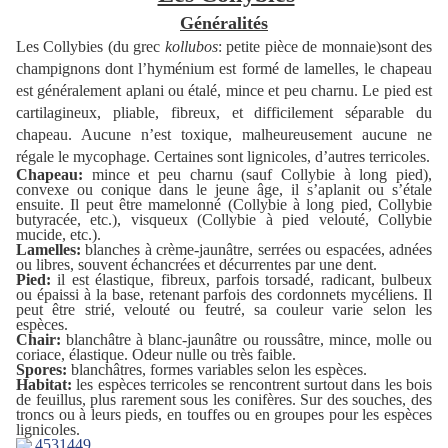
Généralités
Les Collybies (du grec
kollubos
: petite pièce de monnaie)sont des
champignons dont l’hyménium est formé de lamelles, le chapeau
est généralement aplani ou étalé, mince et peu charnu. Le pied est
cartilagineux, pliable, fibreux, et difficilement séparable du
chapeau. Aucune n’est toxique, malheureusement aucune ne
régale le mycophage. Certaines sont lignicoles, d’autres terricoles.
Chapeau:
mince et peu charnu (sauf Collybie à long pied),
convexe ou conique dans le jeune âge, il s’aplanit ou s’étale
ensuite. Il peut être mamelonné (Collybie à long pied, Collybie
butyracée, etc.), visqueux (Collybie à pied velouté, Collybie
mucide, etc.).
Lamelles:
blanches à crème-jaunâtre, serrées ou espacées, adnées
ou libres, souvent échancrées et décurrentes par une dent.
Pied:
il est élastique, fibreux, parfois torsadé, radicant, bulbeux
ou épaissi à la base, retenant parfois des cordonnets mycéliens. Il
peut être strié, velouté ou feutré, sa couleur varie selon les
espèces.
Chair:
blanchâtre à blanc-jaunâtre ou roussâtre, mince, molle ou
coriace, élastique. Odeur nulle ou très faible.
Spores:
blanchâtres, formes variables selon les espèces.
Habitat:
les espèces terricoles se rencontrent surtout dans les bois
de feuillus, plus rarement sous les conifères. Sur des souches, des
troncs ou à leurs pieds, en touffes ou en groupes pour les espèces
lignicoles.