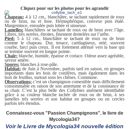
Cliquez pour sur les photos pour les agrandir
Chapeau:
4 à 12 cm., blanchâtre, se tachant rapidement de roux
ou de brun, nu et lisse. Hémisphérique, convexe puis étalé.
Marge
mince, enroulée puis lobée et sinueuse.
Lamelles:
blanchâtres se tachant de roux ou de brun avec l’âge.
Libres, très serrées, étroites, finement dentelées sur l’arête.
Pied:
5 à 12 cm., blanchâtre se tachant de roux ou de brun
comme le chapeau. Dur, tenace, cartilagineux, strié, souvent
courbe, farci puis creux. Il est fortement atténué vers la base qui
se termine souvent en longue pointe.
Chair:
blanche, humide, épaisse et coriace. Odeur assez agréable,
saveur amère.
Spores:
blanches à rose-pâle.
Habitat:
de Juin à Novembre, parfois tard en saison, en groupes
importants dans les bois de conifères, mais également dans les
bois de feuillus, surtout sous les chênes. Commune.
Observations:
c’est un champignon comestible mais difficilement
consommable en raison de son amertume et de la consistance de
sa chair. C’est la plus belle des Collybies aisément identifiable
grâce à sa couleur blanche tachée de roux ou de brun, à ses
lamelles très serrées et son habitat en groupes ou en cercles
parfois très étendus.
Connaissez-vous "Passion Champignons", le livre de
Mycologia34?
Voir le Livre de Mycologia34 nouvelle édition