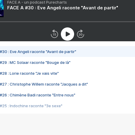
FACE A - un podcast Purecharts
FACE A #30 : Eve Angeli raconte "Avant de partir"
#30 : Eve Angeli raconte "Avant de partir"
#29 : MC Solaar raconte "Bouge de là"
28 : Lorie raconte "Je vais vite"
#27 : Christophe Willem raconte "Jacques a dit"
#26 : Chimène Badi raconte "Entre nous"
#25 : Indochine raconte "3e sexe"
#24 : Zaho raconte "C'est chelou"
#23 : Patrick Bruel raconte "Au café des délices"