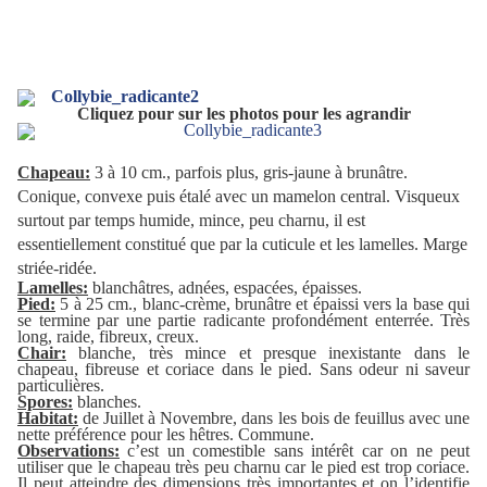
Cliquez pour sur les photos pour les agrandir
Chapeau:
3 à 10 cm., parfois plus, gris-jaune à brunâtre.
Conique, convexe puis étalé avec un mamelon central. Visqueux
surtout par temps humide, mince, peu charnu, il est
essentiellement constitué que par la cuticule et les lamelles. Marge
striée-ridée.
Lamelles:
blanchâtres, adnées, espacées, épaisses.
Pied:
5 à 25 cm., blanc-crème, brunâtre et épaissi vers la base qui
se termine par une partie radicante profondément enterrée. Très
long, raide, fibreux, creux.
Chair:
blanche, très mince et presque inexistante dans le
chapeau, fibreuse et coriace dans le pied. Sans odeur ni saveur
particulières.
Spores:
blanches.
Habitat:
de Juillet à Novembre, dans les bois de feuillus avec une
nette préférence pour les hêtres. Commune.
Observations:
c’est un comestible sans intérêt car on ne peut
utiliser que le chapeau très peu charnu car le pied est trop coriace.
Il peut atteindre des dimensions très importantes et on l’identifie