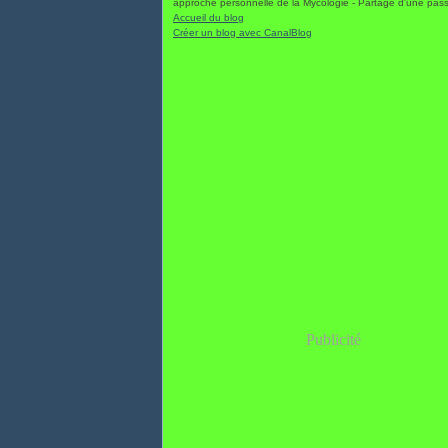
approche personnelle de la Mycologie - Partage d'une pas
Accueil du blog
Créer un blog avec CanalBlog
Publicité