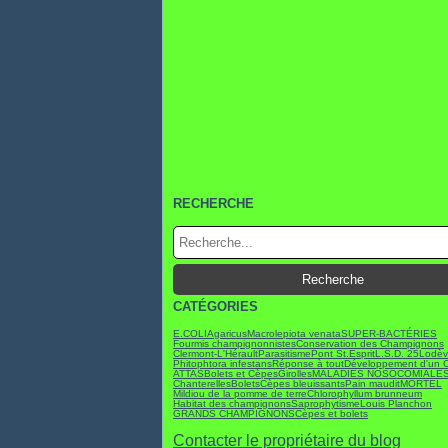
RECHERCHE
CATÉGORIES
E.COLI
Agaricus
Macrolepiota venata
SUPER-BACTÉRIES
Fourmis champignonnistes
Conservation des Champignons
Clermont-L'Hérault
Parasitisme
Pont St.Esprit
L.S.D. 25
Lodè
Phitophtora infestans
Réponse à tout
Développement d'un 
ATTAS
Bolets et Cèpes
Girolles
MALADIES NOSOCOMIALE
Chanterelles
BoletsCèpes bleuissants
Pain maudit
MORTEL
Mildiou de la pomme de terre
Chlorophyllum brunneum
Habitat des champignons
Saprophytisme
Louis Planchon
GRANDS CHAMPIGNONS
Cèpes et bolets
Contacter le propriétaire du blog