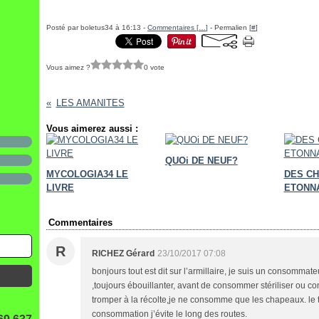
Posté par boletus34 à 16:13 -
Commentaires [
…
]
- Permalien [
#
]
Vous aimez ?
0 vote
LES AMANITES
Vous aimerez aussi :
QUOi DE NEUF?
MYCOLOGIA34 LE
DES C
LIVRE
ETONN
Commentaires
R
RICHEZ Gérard
23/10/2017 07:08
bonjours tout est dit sur l’armillaire, je suis un consommat
,toujours ébouillanter, avant de consommer stériliser ou co
tromper à la récolte,je ne consomme que les chapeaux. le to
consommation j’évite le long des routes.