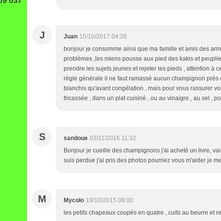
69 637
J
Juan
15/10/2017 04:26
bonjour je consomme ainsi que ma famille et amis des arm
problèmes ,les miens pousse aux pied des kakis et peuplier
prendre les sujets jeunes et rejeter les pieds , attention 
règle générale il ne faut ramassé aucun champignon prés d
blanchis qu'avant congélation , mais pour vous rassurer vous
fricassée , dans un plat cuisiné , ou au vinaigre , au sel , 
S
sandoue
03/11/2016 11:32
Bonjour je cueille des champignons j'ai acheté un livre, vai
suis perdue j'ai pris des photos pourriez vous m'aider je
M
Mycolo
19/10/2015 09:00
les petits chapeaux coupés en quatre , cuits au beurre et r