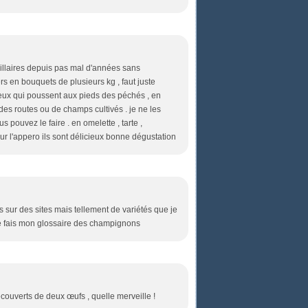
illaires depuis pas mal d'années sans
s en bouquets de plusieurs kg , faut juste
à ceux qui poussent aux pieds des péchés , en
es routes ou de champs cultivés . je ne les
 pouvez le faire . en omelette , tarte ,
pour l'appero ils sont délicieux bonne dégustation
s sur des sites mais tellement de variétés que je
 me fais mon glossaire des champignons
ecouverts de deux œufs , quelle merveille !