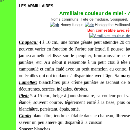
sion
LES ARMILLAIRES
Armillaire couleur de miel -
A
Noms communs: Tête de méduse, Souquarel, P
Honey fungus
Honiggelbe Hallima
Bon comestible avec ré
Chapeau:
4 à 10 cm., une forme géante peut atteindre 20 cm
peuvent varier en fonction de l’arbre sur lequel il pousse: 
jaune-cannelle et lisse sur le peuplier, brun-roussâtre et 
jaunâtre, etc. Au début il ressemble à un petit clou à tête
campanulé et enfin étalé avec un petit mamelon au centre. 
ou écailles qui ont tendance à disparaître avec l‘âge. Sa
mar
Lamelles:
blanchâtres puis crème-jaunâtre se tachant de 
décurrentes, serrées, inégales, étroites.
Pied:
5 à 15 cm., beige à jaune-brunâtre, sa couleur peut v
élancé, souvent courbe, légèrement enflé à la base, plus o
blanchâtre, persistant, épais, strié.
Chair:
blanchâtre, tendre et friable dans le chapeau, fibreuse
saveur un peu amère qui disparaît à la cuisson.
Spores:
blanches