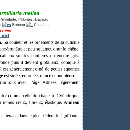
rmillaria mellea
ivoulade, Polonais, Baveux
sh
Babosa
Chiodino
serves
. Sa couleur et les ornements de sa cuticule
jaune-brunâtre et peu squameux sur le chêne,
écailleux sur les conifères ou encore gris-
 ronde puis il devient globuleux, conique à
Il est généralement orné de petites squames
ge
est striée, enroulée, mince et onduleuse.
brun-roux avec l ‘âge. Adnées, légèrement
arier comme celle du chapeau. Cylindrique,
u moins creux, fibreux, élastique.
Anneau
 et tenace dans le pied. Odeur insignifiante,