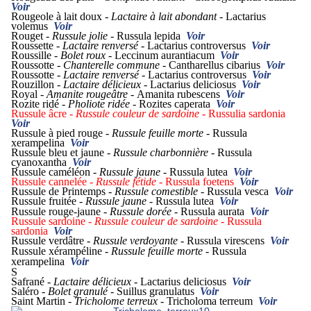
Voir
Rougeole à lait doux -
Lactaire à lait abondant -
Lactarius
volemus
Voir
Rouget -
Russule jolie -
Russula lepida
Voir
Roussette -
Lactaire renversé -
Lactarius controversus
Voir
Roussille -
Bolet roux -
Leccinum aurantiacum
Voir
Roussotte -
Chanterelle commune -
Cantharellus cibarius
Voir
Roussotte -
Lactaire renversé -
Lactarius controversus
Voir
Rouzillon -
Lactaire délicieux -
Lactarius deliciosus
Voir
Royal -
Amanite rougeâtre -
Amanita rubescens
Voir
Rozite ridé -
Pholiote ridée -
Rozites caperata
Voir
Russule âcre -
Russule couleur de sardoine -
Russulia sardonia
Voir
Russule à pied rouge -
Russule feuille morte -
Russula
xerampelina
Voir
Russule bleu et jaune -
Russule charbonnière -
Russula
cyanoxantha
Voir
Russule caméléon -
Russule jaune -
Russula lutea
Voir
Russule cannelée -
Russule fétide -
Russula foetens
Voir
Russule de Printemps -
Russule comestible -
Russula vesca
Voir
Russule fruitée -
Russule jaune -
Russula lutea
Voir
Russule rouge-jaune -
Russule dorée -
Russula aurata
Voir
Russule sardoine -
Russule couleur de sardoine -
Russula
sardonia
Voir
Russule verdâtre -
Russule verdoyante -
Russula virescens
Voir
Russule xérampéline -
Russule feuille morte -
Russula
xerampelina
Voir
S
Safrané -
Lactaire délicieux -
Lactarius deliciosus
Voir
Saléro -
Bolet granulé -
Suillus granulatus
Voir
Saint Martin -
Tricholome terreux -
Tricholoma terreum
Voir