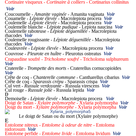
Cortinaire visqueux -
Cortinaire à colliers -
Cortinarius collinitus
Voir
Coucoumelle -
Amanite vaginée -
Amanita vaginata
Voir
Couamelle -
Lépiote élevée -
Macrolepiota procera
Voir
Coulemelle -
Lépiote élevée -
Macrolepiota procera
Voir
Coulemelle blanche -
Lépiote pudique
- Lepiota naucina
Voir
Coulemelle raboteuse -
Lépiote déguenillée
- Macrolepiota
rhacodes
Voir
Coulemelle rougissante -
Lépiote déguenillée
- Macrolepiota
rhacodes
Voir
Couleuvrée -
Lépiote élevée
- Macrolepiota procera
Voir
Couvrose -
Pleurote en huître -
Pleurotus ostreatus
Voir
Crapaudine soufré -
Tricholome soufré
- Tricholoma sulphureum
Voir
Craterelle -
Trompette des morts -
Craterellus cornucopioïdes
Voir
Crête de coq -
Chanterelle commune
- Cantharellus cibarius
Voir
Crête de coq -
Sparassis crépu
- Sparassis crispa
Voir
Cul vert -
Russule verdoyante -
Russula virescens
Voir
Cul rouge -
Russule jolie -
Russula lepida
Voir
D
Demoiselle -
Lépiote élevée -
Macrolepiota procera
Voir
Doigt de Satan -
Xylaire polymorphe -
Xylaria polymorpha
Voir
Doigt du mort -
Xylaire polymorphe -
Xylaria polymorpha
Voir
Le doigt de Satan ou du mort (Xylaire polymorphe)
E
Entolome nitreux -
Entolome à odeur de nitre -
Entoloma
nidorosum
Voir
Entolome perfide -
Entolome livide -
Entoloma lividum
Voir