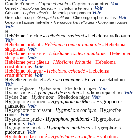
Voir
Goutte d'encre -
Coprin chevelu -
Coprinus comatus
Voir
Griset -
Tricholome terreux -
Tricholoma terreum
Voir
Grisotte -
Lépiote élevée
- Macrolepiota procera
Voir
Gros clou rouge -
Gomphide rutilant
- Chroomgomphus rutilus
Guépinie fausse helvelle -
Tremiscus helvelloides
- Guépinie rousse
Voir
H
Hébélome à racine -
Hébélome radicant -
Hebeloma radicosum
Voir
Hébélome brûlant -
Hébélome couleur moutarde -
Hebeloma
sinapizans
Voir
Hébélome moutarde -
Hébélome couleur moutarde -
Hebeloma
sinapizans
Voir
Hébélome petit gâteau -
Hébélome échaudé -
Hebeloma
crustuliformis
Voir
Hébélome pleureur -
Hébélome échaudé -
Hebeloma
crustuliformis
Voir
Helvelle en gobelet -
Pézize commune
- Helvella acetabulum
Voir
Hydne réglisse -
Hydne noir
- Phellodon niger
Voir
Hydne sinué -
Hydne pied de mouton -
Hydnum repandum
Voir
Hydne Zan -
Hydne noir
- Phellodon niger
Voir
Hygrophore dormeur -
Hygrophore de Mars -
Hygrophorus
marzuolus
Voir
Hygrophore noircissant -
Hygrophore conique -
Hygrocibe
conica
Voir
Hygrophore prude
- Hygrophore pudibond -
Hygrophorus
pudorinus
Voir
Hygrophore timide -
Hygrophore pudibond -
Hygrophorus
pudorinus
Voir
Hypholome fasciculé -
Hypholome en touffe -
Hypholoma