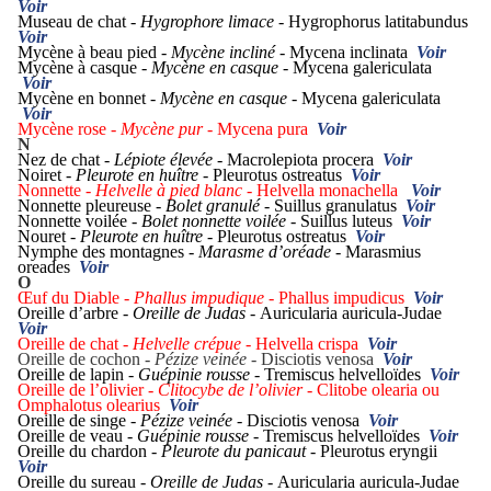
Voir
Museau de chat -
Hygrophore limace -
Hygrophorus latitabundus
Voir
Mycène à beau pied -
Mycène incliné -
Mycena inclinata
Voir
Mycène à casque -
Mycène en casque -
Mycena galericulata
Voir
Mycène en bonnet -
Mycène en casque -
Mycena galericulata
Voir
Mycène rose -
Mycène pur -
Mycena pura
Voir
N
Nez de chat -
Lépiote élevée -
Macrolepiota procera
Voir
Noiret -
Pleurote en huître -
Pleurotus ostreatus
Voir
Nonnette -
Helvelle à pied blanc -
Helvella monachella
Voir
Nonnette pleureuse -
Bolet granulé -
Suillus granulatus
Voir
Nonnette voilée -
Bolet nonnette voilée -
Suillus luteus
Voir
Nouret -
Pleurote en huître -
Pleurotus ostreatus
Voir
Nymphe des montagnes -
Marasme d’oréade -
Marasmius
oreades
Voir
O
Œuf du Diable -
Phallus impudique -
Phallus impudicus
Voir
Oreille d’arbre -
Oreille de Judas -
Auricularia auricula-Judae
Voir
Oreille de chat -
Helvelle crépue -
Helvella crispa
Voir
Oreille de cochon -
Pézize veinée -
Disciotis venosa
Voir
Oreille de lapin -
Guépinie rousse -
Tremiscus helvelloïdes
Voir
Oreille de l’olivier -
Clitocybe de l’olivier -
Clitobe olearia ou
Omphalotus olearius
Voir
Oreille de singe -
Pézize veinée -
Disciotis venosa
Voir
Oreille de veau -
Guépinie rousse -
Tremiscus helvelloïdes
Voir
Oreille du chardon -
Pleurote du panicaut -
Pleurotus eryngii
Voir
Oreille du sureau -
Oreille de Judas -
Auricularia auricula-Judae