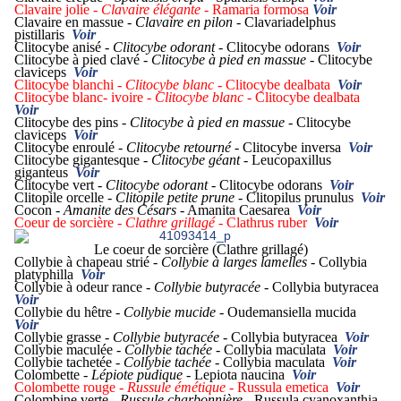
Clavaire jolie -
Clavaire élégante -
Ramaria formosa
Voir
Clavaire en massue -
Clavaire en pilon -
Clavariadelphus
pistillaris
Voir
Clitocybe anisé -
Clitocybe odorant -
Clitocybe odorans
Voir
Clitocybe à pied clavé -
Clitocybe à pied en massue -
Clitocybe
claviceps
Voir
Clitocybe blanchi -
Clitocybe blanc
- Clitocybe dealbata
Voir
Clitocybe blanc- ivoire -
Clitocybe blanc -
Clitocybe dealbata
Voir
Clitocybe des pins -
Clitocybe à pied en massue -
Clitocybe
claviceps
Voir
Clitocybe enroulé -
Clitocybe retourné -
Clitocybe inversa
Voir
Clitocybe gigantesque -
Clitocybe géant -
Leucopaxillus
giganteus
Voir
Clitocybe vert -
Clitocybe odorant -
Clitocybe odorans
Voir
Clitopile orcelle -
Clitopile petite prune -
Clitopilus prunulus
Voir
Cocon -
Amanite des Césars -
Amanita Caesarea
Voir
Coeur de sorcière -
Clathre grillagé -
Clathrus ruber
Voir
Le coeur de sorcière (Clathre grillagé)
Collybie à chapeau strié -
Collybie à larges lamelles -
Collybia
platyphilla
Voir
Collybie à odeur rance -
Collybie butyracée -
Collybia butyracea
Voir
Collybie du hêtre -
Collybie mucide -
Oudemansiella mucida
Voir
Collybie grasse -
Collybie butyracée -
Collybia butyracea
Voir
Collybie maculée -
Collybie tachée -
Collybia maculata
Voir
Collybie tachetée -
Collybie tachée -
Collybia maculata
Voir
Colombette -
Lépiote pudique -
Lepiota naucina
Voir
Colombette rouge -
Russule émétique -
Russula emetica
Voir
Colombine verte -
Russule charbonnière -
Russula cyanoxanthia