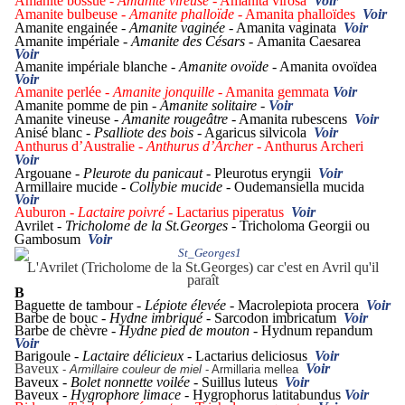
Amanite bossue -
Amanite vireuse
- Amanita virosa
Voir
Amanite bulbeuse -
Amanite phalloïde
- Amanita phalloïdes
Voir
Amanite engainée -
Amanite vaginée
- Amanita vaginata
Voir
Amanite impériale -
Amanite des Césars -
Amanita Caesarea
Voir
Amanite impériale blanche -
Amanite ovoïde
- Amanita ovoïdea
Voir
Amanite perlée -
Amanite jonquille
- Amanita gemmata
Voir
Amanite pomme de pin -
Amanite solitaire
-
Voir
Amanite vineuse -
Amanite rougeâtre
- Amanita rubescens
Voir
Anisé blanc -
Psalliote des bois
- Agaricus silvicola
Voir
Anthurus d’Australie -
Anthurus d’Archer
- Anthurus Archeri
Voir
Argouane -
Pleurote du panicaut
- Pleurotus eryngii
Voir
Armillaire mucide -
Collybie mucide -
Oudemansiella mucida
Voir
Auburon -
Lactaire poivré
- Lactarius piperatus
Voir
Avrilet -
Tricholome de la St.Georges
- Tricholoma Georgii ou
Gambosum
Voir
L'Avrilet (Tricholome de la St.Georges) car c'est en Avril
qu'il
paraît
B
Baguette de tambour -
Lépiote élevée
- Macrolepiota procera
Voir
Barbe de bouc -
Hydne imbriqué
- Sarcodon imbricatum
Voir
Barbe de chèvre -
Hydne pied de mouton
- Hydnum repandum
Voir
Barigoule
- Lactaire délicieux
- Lactarius deliciosus
Voir
Baveux
Voir
-
Armillaire couleur de miel
- Armillaria mellea
Baveux -
Bolet nonnette voilée
- Suillus luteus
Voir
Baveux -
Hygrophore limace -
Hygrophorus latitabundus
Voir