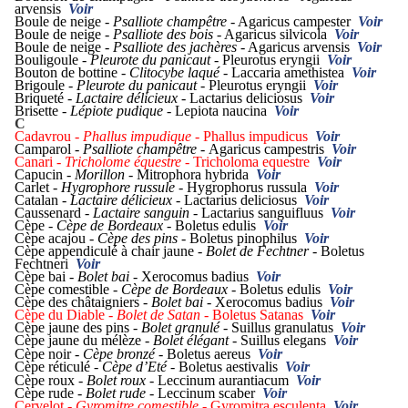
arvensis
Voir
Boule de neige -
Psalliote champêtre
- Agaricus campester
Voir
Boule de neige -
Psalliote des bois
- Agaricus silvicola
Voir
Boule de neige -
Psalliote des jachères
- Agaricus arvensis
Voir
Bouligoule -
Pleurote du panicaut
- Pleurotus eryngii
Voir
Bouton de bottine -
Clitocybe laqué
- Laccaria amethistea
Voir
Brigoule -
Pleurote du panicaut
- Pleurotus eryngii
Voir
Briqueté -
Lactaire délicieux
- Lactarius deliciosus
Voir
Brisette -
Lépiote pudique
-
Lepiota naucina
Voir
C
Cadavrou -
Phallus impudique -
Phallus impudicus
Voir
Camparol -
Psalliote champêtre
-
Agaricus campestris
Voir
Canari -
Tricholome équestre
-
Tricholoma equestre
Voir
Capucin -
Morillon -
Mitrophora hybrida
Voir
Carlet -
Hygrophore russule
- Hygrophorus russula
Voir
Catalan -
Lactaire délicieux
- Lactarius deliciosus
Voir
Caussenard -
Lactaire sanguin -
Lactarius sanguifluus
Voir
Cèpe -
Cèpe de Bordeaux
- Boletus edulis
Voir
Cèpe acajou -
Cèpe des pins
-
Boletus pinophilus
Voir
Cèpe appendiculé à chair jaune -
Bolet de Fechtner -
Boletus
Fechtneri
Voir
Cèpe bai -
Bolet bai
- Xerocomus badius
Voir
Cèpe comestible -
Cèpe de Bordeaux -
Boletus edulis
Voir
Cèpe des châtaigniers -
Bolet bai -
Xerocomus badius
Voir
Cèpe du Diable -
Bolet de Satan -
Boletus Satanas
Voir
Cèpe jaune des pins -
Bolet granulé -
Suillus granulatus
Voir
Cèpe jaune du mélèze -
Bolet élégant -
Suillus elegans
Voir
Cèpe noir -
Cèpe bronzé -
Boletus aereus
Voir
Cèpe réticulé -
Cèpe d’Eté -
Boletus
aestivalis
Voir
Cèpe roux -
Bolet roux -
Leccinum aurantiacum
Voir
Cèpe rude -
Bolet rude
- Leccinum scaber
Voir
Cervelot -
Gyromitre comestible -
Gyromitra esculenta
Voir