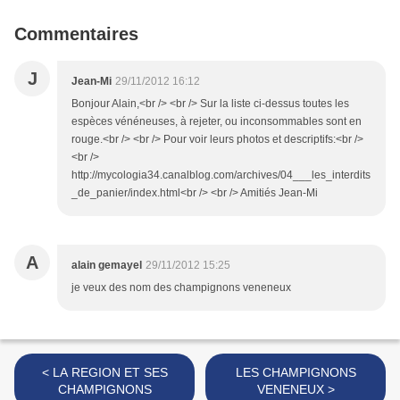
Commentaires
J
Jean-Mi
29/11/2012 16:12
Bonjour Alain,<br /> <br /> Sur la liste ci-dessus toutes les
espèces vénéneuses, à rejeter, ou inconsommables sont en
rouge.<br /> <br /> Pour voir leurs photos et descriptifs:<br />
<br />
http://mycologia34.canalblog.com/archives/04___les_interdits
_de_panier/index.html<br /> <br /> Amitiés Jean-Mi
A
alain gemayel
29/11/2012 15:25
je veux des nom des champignons veneneux
< LA REGION ET SES
LES CHAMPIGNONS
CHAMPIGNONS
VENENEUX >