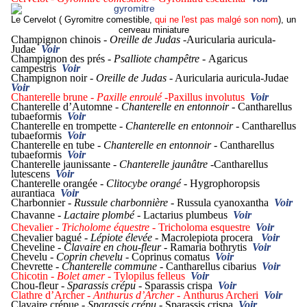
Le Cervelot ( Gyromitre comestible,
qui ne l'est pas malgé son nom
), un
cerveau miniature
Champignon chinois -
Oreille de Judas
-Auricularia auricula-
Judae
Voir
Champignon des prés -
Psalliote champêtre -
Agaricus
campestris
Voir
Champignon noir -
Oreille de Judas
- Auricularia auricula-Judae
Voir
Chanterelle brune -
Paxille enroulé
-Paxillus involutus
Voir
Chanterelle d’Automne -
Chanterelle en entonnoir -
Cantharellus
tubaeformis
Voir
Chanterelle en trompette -
Chanterelle en entonnoir -
Cantharellus
tubaeformis
Voir
Chanterelle en tube -
Chanterelle en entonnoir -
Cantharellus
tubaeformis
Voir
Chanterelle jaunissante -
Chanterelle jaunâtre
-Cantharellus
lutescens
Voir
Chanterelle orangée -
Clitocybe orangé -
Hygrophoropsis
aurantiaca
Voir
Charbonnier -
Russule charbonnière -
Russula cyanoxantha
Voir
Chavanne -
Lactaire plombé -
Lactarius plumbeus
Voir
Chevalier -
Tricholome équestre -
Tricholoma esquestre
Voir
Chevalier bagué -
Lépiote élevée -
Macrolepiota procera
Voir
Cheveline -
Clavaire en chou-fleur -
Ramaria bothrytis
Voir
Chevelu -
Coprin chevelu -
Coprinus comatus
Voir
Chevrette -
Chanterelle commune -
Cantharellus cibarius
Voir
Chicotin -
Bolet amer -
Tylopilus felleus
Voir
Chou-fleur -
Sparassis crépu -
Sparassis crispa
Voir
Clathre d’Archer -
Anthurus d’Archer -
Anthurus Archeri
Voir
Clavaire crépue -
Sparassis crépu -
Sparassis crispa
Voir