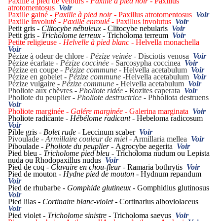
Paxille à pied de velours -
Paxille à pied noir -
Paxillus
atrotomentosus
Voir
Paxille gainé -
Paxille à pied noir -
Paxillus atrotomentosus
Voir
Paxille involuté -
Paxille enroulé -
Paxillus involutus
Voir
Petit gris -
Clitocybe nébuleux -
Clitocybe nebularis
Voir
Petit gris -
Tricholome terreux -
Tricholoma terreum
Voir
Petite religieuse -
Helvelle à pied blanc -
Helvella monachella
Voir
Pézize à odeur de chlore -
Pézize veinée -
Disciotis venosa
Voir
Pézize écarlate -
Pézize coccinée -
Sarcosypha coccinea
Voir
Pézize en coupe -
Pézize commune -
Helvella acetabulum
Voir
Pézize en gobelet -
Pézize commune
-Helvella acetabulum
Voir
Pézize vulgaire -
Pézize commune -
Helvella acetabulum
Voir
Pholiote aux chèvres -
Pholiote ridée -
Rozites caperata
Voir
Pholiote du peuplier -
Pholiote destructrice -
Phholiota destruens
Voir
Pholiote marginée -
Galére marginée
- Galerina marginata
Voir
Pholiote radicante -
Hébélome radicant -
Hebeloma radicosum
Voir
Pible gris -
Bolet rude -
Leccinum scaber
Voir
Pivoulade -
Armillaire couleur de miel
- Armillaria mellea
Voir
Piboulade -
Pholiote du peuplier -
Agrocybe aegerita
Voir
Pied bleu -
Tricholome pied bleu -
Tricholoma nudum ou Lepista
nuda ou Rhodopaxillus nudus
Voir
Pied de coq -
Clavaire en chou-fleur -
Ramaria bothrytis
Voir
Pied de mouton -
Hydne pied de mouton -
Hydnum repandum
Voir
Pied de rhubarbe -
Gomphide glutineux -
Gomphidius glutinosus
Voir
Pied lilas -
Cortinaire blanc-violet -
Cortinarius alboviolaceus
Voir
Pied violet -
Tricholome sinistre -
Tricholoma saevus
Voir