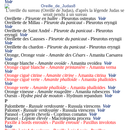
Voir
L'oreille du sureau (Oreille de Judas), d'après la légende Judas se
serait pendu à un sureau
Oreillette -
Pleurote en huître -
Pleurotus ostreatus
Voir
Oreillette de Millau -
Pleurote du panicaut -
Pleurotus eryngii
Voir
Oreillette de Saint André -
Pleurote du panicaut -
Pleurotus
eryngii
Voir
Oreillette des Causses -
Pleurote du panicaut -
Pleurotus eryngii
Voir
Oreillette du chardon -
Pleurote du panicaut -
Pleurotus eryngii
Voir
Oronge, Oronge vraie -
Amanite des Césars -
Amanita Caesarea
Voir
Oronge blanche -
Amanite ovoïde -
Amanita ovoïdea
Voir
Oronge ciguë blanche -
Amanite printanière -
Amanita verna
Voir
Oronge ciguë citrine -
Amanite citrine -
Amanita citrina
Voir
Oronge ciguë verte -
Amanite phalloïde -
Amanita phalloïdes
Voir
Oronge verte -
Amanite phalloïde -
Amanita phalloïdes
Voir
Oronge vineuse -
Amanite rougeâtre -
Amanita rubescens
Voir
Oursin -
Hydne pied de mouton -
Hydnum repandum
Voir
P
Palombette -
Russule verdoyante -
Russula virescens
Voir
Palomet -
Russule verdoyante -
Russula virescens
Voir
Parasol -
Coprin chevelu -
Coprinus comatus
Voir
Parasol -
Lépiote élevée -
Macrolepiota procera
Voir
Paxille à bords enroulés -
Paxille enroulé -
Paxillus involotus
Voir