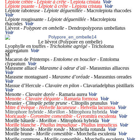
Lépiote crêtée -
Lépiote à crête -
Lepiota cristata
Voir
Lépiote puante -
Lépiote à crête -
Lepiota cristata
Voir
Lépiote raboteuse -
Lépiote déguenillée -
Macrolepiota rhacodes
Voir
Lépiote rougissante -
Lépiote déguenillée -
Macrolepiota
rhacodes
Voir
Lièvrot -
Polypore en ombelle -
Dendropolyporus umbellatus
Voir
Le lièvrot (Polypore en ombelle)
Lyophylle en touffes -
Tricholome agrégé -
Tricholoma
aggregatum
Voir
M
Macaron de Printemps -
Entolome en bouclier -
Entoloma
clypeatum
Voir
Marasme alliacé -
Marasme à odeur d’ail -
Marasmius alliaceus
Voir
Marasme montagnard -
Marasme d’oréade -
Marasmius oreades
Voir
Massue d’Hercule -
Clavaire en pilon -
Clavariadelphus pistillaris
Voir
Menotte -
Clavaire dorée -
Ramaria aurea
Voir
Menotte -
Clavaire élégante -
Ramaria formosa
Voir
Meunier -
Clitopile petite prune -
Clitopilis prunulus
Voir
Mitre d’évêque -
Helvelle lacuneuse -
Helvella lacunosa
Voir
Mitrophore hybride -
Morillon -
Mitrophora hybrida
Voir
Moricaude -
Gyromitre comestible -
Gyromitra esculenta
Voir
Morille bâtarde -
Morillon -
Mitrophora hybrida
Voir
Morille blanche -
Phallus impudique -
Phallus impudicus
Voir
Morille blonde -
Morille ronde -
Morchella rotunda
Voir
Morille brune -
Morille comestible -
Morchella esculenta
Voir
Morille commune -
Morille comestible -
Morchella esculenta
Voir