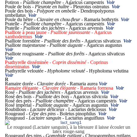
Potiron -
Psalliote champêtre -
Agaricus campestris
Voir
Poule de bois -
Pleurote en huître -
Pleurotus ostreatus
Voir
Poule des bois -
Polypore en ombelle -
Dendropolyporus
umbellatus
Voir
Poule du hêtre -
Clavaire en chou-fleur -
Ramaria bothrytis
Voir
Pratelle -
Psalliote champêtre -
Agaricus campestris
Voir
Pratelle -
Psalliote des jachères -
Agaricus arvensis
Voir
Psalliote à peau jaune -
Psalliote jaunissante -
Agaricus
xanthodermus
Voir
Psalliote forestière -
Psalliote des forêts -
Agaricus silvaticus
Voir
Psalliote majestueuse -
Psalliote auguste -
Agaricus augustus
Voir
Psalliote rougissante -
Psalliote des forêts -
Agaricus silvaticus
Voir
Psathyrelle disséminée -
Coprin disséminé -
Coprinus
disseminatus
Voir
Psathyrelle veloutée -
Hypholome velouté -
Hypholoma velutina
Voir
R
Ramaire dorée -
Clavaire dorée -
Ramaria aurea
Voir
Ramaire élégante -
Clavaire élégante -
Ramaria formosa
Voir
Rosé -
Psalliote des jachères -
Agaricus arvensis
Voir
Rosé des bois -
Psalliote des bois -
Agaricus silvicola
Voir
Rosé des prés -
Psalliote champêtre -
Agaricus campestris
Voir
Rosé impérial -
Psalliote auguste -
Agaricus augustus
Voir
Roubillous -
Lactaire délicieux -
Lactarius deliciosus
Voir
Rougeaud -
Cèpe des pins -
Boletus pinophilus
Voir
Rougeaud -
Lactaire sanguin -
Lactarius anguifluus
Voir
Le rougeaud (Lactaire sanguin), à la blessure il laisse écouler un
latex rouge-sang
Rougeaud des pins -
Gomphide rutilant -
Chroogomphus rutilans