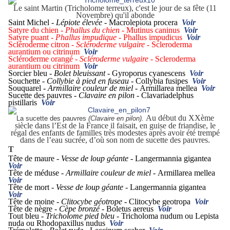
Le saint Martin (Tricholome terreux), c'est le jour de sa fête (11
Novembre) qu'il abonde
Saint Michel -
Lépiote élevée -
Macrolepiota procera
Voir
Satyre du chien -
Phallus du chien -
Mutinus caninus
Voir
Satyre puant -
Phallus impudique -
Phallus impudicus
Voir
Scléroderme citron -
Scléroderme vulgaire -
Scleroderma
aurantium ou citrinum
Voir
Scléroderme orangé -
Scléroderme vulgaire -
Scleroderma
aurantium ou citrinum
Voir
Sorcier bleu -
Bolet bleuissant -
Gyroporus cyanescens
Voir
Souchette -
Collybie à pied en fuseau -
Collybia fusipes
Voir
Souquarel -
Armillaire couleur de miel -
Armillarea mellea
Voir
Sucette des pauvres -
Clavaire en pilon -
Clavariadelphus
pistillaris
Voir
Au début du XXème
La sucette des pauvres
(Clavaire en pilon).
siècle dans l’Est de la France il faisait, en guise de friandise, le
régal des enfants de familles très modestes après avoir été trempé
dans de l’eau sucrée, d’où son nom de sucette des pauvres.
T
Tête de maure -
Vesse de loup géante -
Langermannia gigantea
Voir
Tête de méduse -
Armillaire couleur de miel -
Armillarea mellea
Voir
Tête de mort -
Vesse de loup géante -
Langermannia gigantea
Voir
Tête de moine -
Clitocybe géotrope -
Clitocybe geotropa
Voir
Tête de nègre -
Cèpe bronzé -
Boletus aereus
Voir
Tout bleu -
Tricholome pied bleu -
Tricholoma nudum ou Lepista
nuda ou Rhodopaxillus nudus
Voir