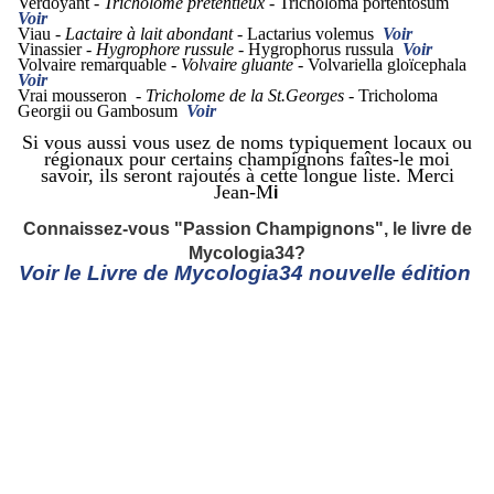
Verdoyant -
Tricholome prétentieux -
Tricholoma portentosum
Voir
Viau -
Lactaire à lait abondant -
Lactarius volemus
Voir
Vinassier -
Hygrophore russule
- Hygrophorus russula
Voir
Volvaire remarquable -
Volvaire gluante -
Volvariella gloïcephala
Voir
Vrai mousseron -
Tricholome de la St.Georges -
Tricholoma
Georgii ou Gambosum
Voir
Si vous aussi vous usez de noms typiquement locaux ou
régionaux pour certains champignons faîtes-le moi
savoir, ils seront rajoutés à cette longue liste. Merci
Jean-M
i
Connaissez-vous "Passion Champignons", le livre de
Mycologia34?
Voir le Livre de Mycologia34 nouvelle édition