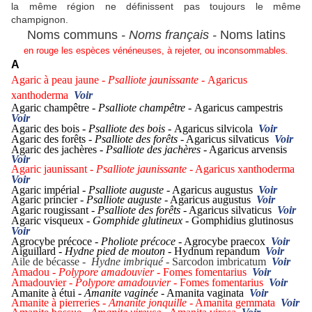
la même région ne définissent pas toujours le même
champignon.
Noms communs
- Noms français -
Noms latins
en rouge les espèces vénéneuses, à rejeter, ou inconsommables
.
A
Agaric à peau jaune -
Psalliote jaunissante -
Agaricus
xanthoderma
Voir
Agaric champêtre -
Psalliote champêtre -
Agaricus campestris
Voir
Agaric des bois -
Psalliote des bois -
Agaricus silvicola
Voir
Agaric des forêts
- Psalliote des forêts
- Agaricus silvaticus
Voir
Agaric des jachères -
Psalliote des jachères
- Agaricus arvensis
Voir
Agaric jaunissant
- Psalliote jaunissante
- Agaricus xanthoderma
Voir
Agaric impérial -
Psalliote auguste
- Agaricus augustus
Voir
Agaric princier -
Psalliote auguste
- Agaricus augustus
Voir
Agaric rougissant -
Psalliote des forêts
- Agaricus silvaticus
Voir
Agaric visqueux -
Gomphide glutineux
- Gomphidius glutinosus
Voir
Agrocybe précoce -
Pholiote précoce
- Agrocybe praecox
Voir
Aiguillard -
Hydne pied de mouton
- Hydnum repandum
Voir
Aile de bécasse -
Hydne imbriqué
- Sarcodon imbricatum
Voir
Amadou
- Polypore amadouvier
- Fomes fomentarius
Voir
Amadouvier -
Polypore amadouvier
- Fomes fomentarius
Voir
Amanite à étui -
Amanite vaginée
- Amanita vaginata
Voir
Amanite à pierreries -
Amanite jonquille
- Amanita gemmata
Voir