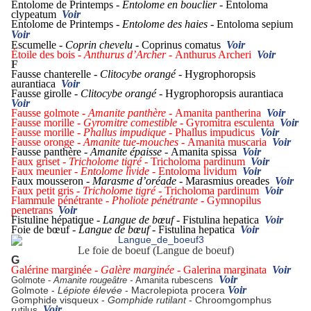
Entolome de Printemps -
Entolome en bouclier -
Entoloma
clypeatum
Voir
Entolome de Printemps -
Entolome des haies -
Entoloma sepium
Voir
Escumelle -
Coprin chevelu -
Coprinus comatus
Voir
Étoile des bois -
Anthurus d’Archer -
Anthurus Archeri
Voir
F
Fausse chanterelle -
Clitocybe orangé -
Hygrophoropsis
aurantiaca
Voir
Fausse girolle -
Clitocybe orangé -
Hygrophoropsis aurantiaca
Voir
Fausse golmote -
Amanite panthère -
Amanita pantherina
Voir
Fausse morille -
Gyromitre comestible -
Gyromitra esculenta
Voir
Fausse morille -
Phallus impudique -
Phallus impudicus
Voir
Fausse oronge -
Amanite tue-mouches -
Amanita muscaria
Voir
Fausse panthère -
Amanite épaisse -
Amanita spissa
Voir
Faux griset -
Tricholome tigré -
Tricholoma pardinum
Voir
Faux meunier -
Entolome livide -
Entoloma lividum
Voir
Faux mousseron -
Marasme d’oréade -
Marasmius oreades
Voir
Faux petit gris -
Tricholome tigré -
Tricholoma pardinum
Voir
Flammule pénétrante -
Pholiote pénétrante -
Gymnopilus
penetrans
Voir
Fistuline hépatique -
Langue de bœuf -
Fistulina hepatica
Voir
Foie de bœuf -
Langue de bœuf -
Fistulina hepatica
Voir
Le foie de boeuf (Langue de boeuf)
G
Galérine marginée -
Galère marginée
- Galerina marginata
Voir
Voir
Golmote -
Amanite rougeâtre -
Amanita rubescens
Voir
Golmote -
Lépiote élevée
- Macrolepiota procera
Gomphide visqueux -
Gomphide rutilant
- Chroomgomphus
Voir
rutilus