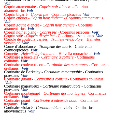
Voir
Coprin atramentaire -
Coprin noir d’encre -
Coprinus
atramentarius
Voir
Coprin bigarré -
Coprin pie -
Coprinus picaceus
Voir
Coprin encrier -
Coprin noir d’encre -
Coprinus atramentarius
Voir
Coprin goutte d’encre -
Coprin noir d’encre -
Coprinus
atramentarius
Voir
Coprin noir et blanc -
Coprin pie -
Coprinus picaceus
Voir
Coprin strié -
Coprin disséminé -
Coprinus disseminatus
Voir
Coriole de couleurs variées -
Tramète versicolore -
Trametes
versicolor
Voir
Corne d’abondance -
Trompette des morts -
Craterellus
cornucopioïdes
Voir
Cornette -
Helvelle à pied blanc -
Helvella monachella
Voir
Cortinaire à bracelets -
Cortinaire à colliers -
Cortinarius
collinitus
Voir
Cortinaire couleur rocou - C
ortinaire des montagnes -
Cortinarius
orellanus
Voir
Cortinaire de Berkeley -
Cortinaire remarquable -
Cortinarius
praestans
Voir
Cortinaire gluant -
Cortinaire à colliers -
Cortinarius collinitus
Voir
Cortinaire majestueux -
Cortinaire remarquable -
Cortinarius
praestans
Voir
Cortinaire montagnard -
Cortinaire des montagnes -
Cortinarius
orellanus
Voir
Cortinaire puant -
Cortinaire à odeur de bouc -
Cortinarius
traganus
Voir
Cortinaire violacé -
Cortinaire blanc-violet -
Cortinarius
alboviolaceus
Voir