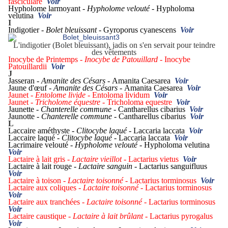
fasciculare
Voir
Hypholome larmoyant -
Hypholome velouté -
Hypholoma
velutina
Voir
I
Indigotier -
Bolet bleuissant -
Gyroporus cyanescens
Voir
L'indigotier (Bolet bleuissant), jadis on s'en servait pour teindre
des vêtements
Inocybe de Printemps -
Inocybe de Patouillard -
Inocybe
Patouillardii
Voir
J
Jasseran -
Amanite des Césars -
Amanita Caesarea
Voir
Jaune d'œuf -
Amanite des Césars -
Amanita Caesarea
Voir
Jaunet -
Entolome livide -
Entoloma lividum
Voir
Jaunet -
Tricholome équestre -
Tricholoma equestre
Voir
Jaunette -
Chanterelle commune -
Cantharellus cibarius
Voir
Jaunotte -
Chanterelle commune -
Cantharellus cibarius
Voir
L
Laccaire améthyste -
Clitocybe laqué -
Laccaria laccata
Voir
Laccaire laqué -
Clitocybe laqué -
Laccaria laccata
Voir
Lacrimaire velouté -
Hypholome velouté -
Hypholoma velutina
Voir
Lactaire à lait gris -
Lactaire vieillot -
Lactarius vietus
Voir
Lactaire à lait rouge -
Lactaire sanguin -
Lactarius sanguifluus
Voir
Lactaire à toison -
Lactaire toisonné -
Lactarius torminosus
Voir
Lactaire aux coliques -
Lactaire toisonné -
Lactarius torminosus
Voir
Lactaire aux tranchées -
Lactaire toisonné -
Lactarius torminosus
Voir
Lactaire caustique -
Lactaire à lait brûlant -
Lactarius pyrogalus
Voir