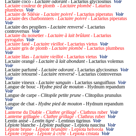
Lactaire coco -
Lactaire odorant -
Lactarius glyciosmus
Voir
Lactaire couleur de plomb -
Lactaire plombé -
Latarius
plumbeus
Voir
Lactaire de Silésie -
Lactaire poivré -
Lactarius piperatus
Voir
Lactaire des charbonniers -
Lactaire poivré -
Lactarius piperatus
Voir
Lactaire des peupliers -
Lactaire renversé -
Lactarius
controversus
Voir
Lactaire du noisetier -
Lactaire à lait brûlant -
Lactarius
pyrogalus
Voir
Lactaire fané -
Lactaire vieillot -
Lactarius vietus
Voir
Lactaire gris de plomb -
Lactaire plombé -
Lactarius plumbeus
Voir
Lactaire lilas -
Lactaire vieillot -
Lactarius vietus
Voir
Lactaire orangé -
Lactaire à lait abondant -
Lactarius volemus
Voir
Lactaire parfumé -
Lactaire odorant -
Lactarius glyciosmus
Voir
Lactaire retourné -
Lactaire renversé -
Lactarius controversus
Voir
Lactaire vineux -
Lactaire sanguin -
Lactarius sanguifluus
Voir
Langue de bouc -
Hydne pied de mouton -
Hydnum repandum
Voir
Langue de carpe -
Clitopile petite prune -
Clitopilus prunulus
Voir
Langue de chat -
Hydne pied de mouton -
Hydnum repandum
Voir
Lanterne du Diable -
Clathre grillagé -
Clathrus ruber
Voir
Lanterne grillagée -
Clathre grillagé -
Clathrus ruber
Voir
Lentin anisé -
Lentin tigré -
Lentinus tigrinus
Voir
Lépiote blanche -
Lépiote pudique -
Lepiota naucina
Voir
Lépiote brune -
Lépiote brunâtre -
Lepiota helveola
Voir
Lépiote crépue -
Lépiote à crête -
Lepiota cristata
Voir