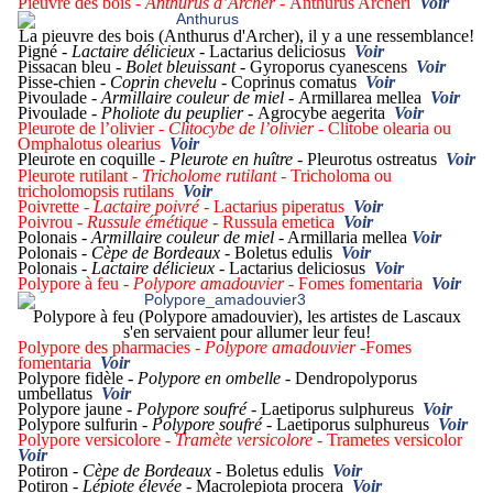
Pieuvre des bois -
Anthurus d’Archer -
Anthurus Archeri
Voir
La pieuvre des bois (Anthurus d'Archer), il y a une ressemblance!
Pigné -
Lactaire délicieux -
Lactarius deliciosus
Voir
Pissacan bleu -
Bolet bleuissant -
Gyroporus cyanescens
Voir
Pisse-chien -
Coprin chevelu -
Coprinus comatus
Voir
Pivoulade -
Armillaire couleur de miel -
Armillarea mellea
Voir
Pivoulade -
Pholiote du peuplier -
Agrocybe aegerita
Voir
Pleurote de l’olivier -
Clitocybe de l’olivier -
Clitobe olearia ou
Omphalotus olearius
Voir
Pleurote en coquille -
Pleurote en huître -
Pleurotus ostreatus
Voir
Pleurote rutilant -
Tricholome rutilant -
Tricholoma ou
tricholomopsis rutilans
Voir
Poivrette -
Lactaire poivré -
Lactarius piperatus
Voir
Poivrou -
Russule émétique -
Russula emetica
Voir
Polonais -
Armillaire couleur de miel
- Armillaria mellea
Voir
Polonais -
Cèpe de Bordeaux -
Boletus edulis
Voir
Polonais -
Lactaire délicieux -
Lactarius deliciosus
Voir
Polypore à feu -
Polypore amadouvier -
Fomes fomentaria
Voir
Polypore à feu (Polypore amadouvier), les artistes de Lascaux
s'en servaient pour allumer leur feu!
Polypore des pharmacies -
Polypore amadouvier -
Fomes
fomentaria
Voir
Polypore fidèle -
Polypore en ombelle -
Dendropolyporus
umbellatus
Voir
Polypore jaune -
Polypore soufré -
Laetiporus sulphureus
Voir
Polypore sulfurin -
Polypore soufré -
Laetiporus sulphureus
Voir
Polypore versicolore -
Tramète versicolore -
Trametes versicolor
Voir
Potiron -
Cèpe de Bordeaux -
Boletus edulis
Voir
Potiron -
Lépiote élevée -
Macrolepiota procera
Voir