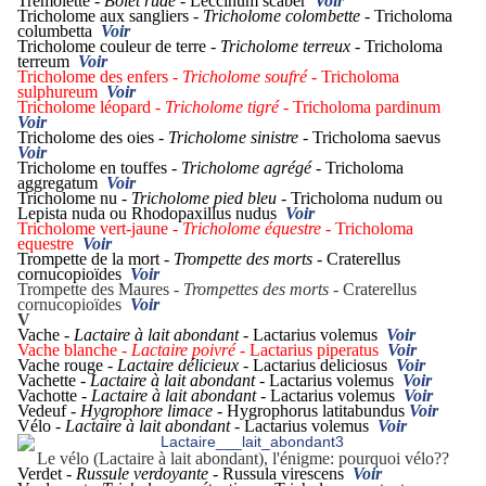
Trémolette -
Bolet rude -
Leccinum scaber
Voir
Tricholome aux sangliers -
Tricholome colombette -
Tricholoma
columbetta
Voir
Tricholome couleur de terre -
Tricholome terreux -
Tricholoma
terreum
Voir
Tricholome des enfers -
Tricholome soufré -
Tricholoma
sulphureum
Voir
Tricholome léopard -
Tricholome tigré -
Tricholoma pardinum
Voir
Tricholome des oies -
Tricholome sinistre -
Tricholoma saevus
Voir
Tricholome en touffes -
Tricholome agrégé -
Tricholoma
aggregatum
Voir
Tricholome nu -
Tricholome pied bleu -
Tricholoma nudum ou
Lepista nuda ou Rhodopaxillus nudus
Voir
Tricholome vert-jaune -
Tricholome équestre -
Tricholoma
equestre
Voir
Trompette de la mort -
Trompette des morts -
Craterellus
cornucopioïdes
Voir
Trompette des Maures -
Trompettes des morts -
Craterellus
cornucopioïdes
Voir
V
Vache -
Lactaire à lait abondant -
Lactarius volemus
Voir
Vache blanche -
Lactaire poivré -
Lactarius piperatus
Voir
Vache rouge -
Lactaire délicieux -
Lactarius deliciosus
Voir
Vachette -
Lactaire à lait abondant -
Lactarius volemus
Voir
Vachotte -
Lactaire à lait abondant -
Lactarius volemus
Voir
Vedeuf -
Hygrophore limace -
Hygrophorus latitabundus
Voir
Vélo -
Lactaire à lait abondant -
Lactarius volemus
Voir
Le vélo (Lactaire à lait abondant), l'énigme: pourquoi vélo??
Verdet -
Russule verdoyante -
Russula virescens
Voir