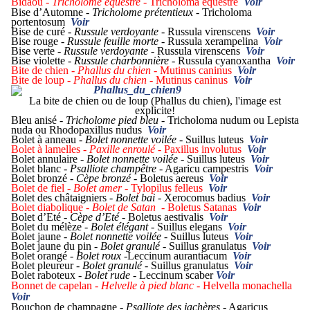
Bidaou -
Tricholome équestre
- Tricholoma equestre
Voir
Bise d’Automne -
Tricholome prétentieux
- Tricholoma
portentosum
Voir
Bise de curé -
Russule verdoyante
- Russula virenscens
Voir
Bise rouge -
Russule feuille morte
- Russula xerampelina
Voir
Bise verte -
Russule verdoyante
- Russula virenscens
Voir
Bise violette
- Russule charbonnière
- Russula cyanoxantha
Voir
Bite de chien -
Phallus du chien
- Mutinus caninus
Voir
Bite de loup -
Phallus du chien
- Mutinus caninus
Voir
La bite de chien ou de loup (Phallus du chien), l'image est
explicite!
Bleu anisé -
Tricholome pied bleu
- Tricholoma nudum ou Lepista
nuda ou Rhodopaxillus nudus
Voir
Bolet à anneau
- Bolet nonnette voilée
- Suillus luteus
Voir
Bolet à lamelles
- Paxille enroulé
- Paxillus involutus
Voir
Bolet annulaire -
Bolet nonnette voilée
- Suillus luteus
Voir
Bolet blanc -
Psalliote champêtre
- Agaricu campestris
Voir
Bolet bronzé -
Cèpe bronzé
- Boletus aereus
Voir
Bolet de fiel -
Bolet amer
- Tylopilus felleus
Voir
Bolet des châtaigniers -
Bolet bai
- Xerocomus badius
Voir
Bolet diabolique -
Bolet de Satan
- Boletus Satanas
Voir
Bolet d’Eté -
Cèpe d’Eté
- Boletus aestivalis
Voir
Bolet du mélèze -
Bolet élégant
- Suillus elegans
Voir
Bolet jaune -
Bolet nonnette voilée
- Suillus luteus
Voir
Bolet jaune du pin -
Bolet granulé
- Suillus granulatus
Voir
Bolet orangé -
Bolet roux
-Leccinum aurantiacum
Voir
Bolet pleureur -
Bolet granulé
- Suillus granulatus
Voir
Bolet raboteux -
Bolet rude
- Leccinum scaber
Voir
Bonnet de capelan -
Helvelle à pied blanc
- Helvella monachella
Voir
Bouchon de champagne -
Psalliote des jachères
- Agaricus