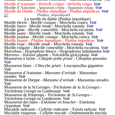
Morille d’Automne -
Helvelle crépue -
Helvella crispa
Voir
Morille d’Automne -
Sparassis crépu -
Sparassis crispa
Voir
Morille du Diable -
Phallus impudique -
Phallus impudicus
Voir
La morille du diable (Phallus impudique)
Morille élevée -
Morille conique -
Morchella conica
Voir
Morille fauve-
Morille ronde -
Morchella rotunda
Voir
Morille grise -
Morille comestible -
Morchella esculenta
Voir
Morille jaune -
Morille ronde -
Morchella rotunda
Voir
Morille pointue -
Morille conique -
Morchella conica
Voir
Morille puante -
Phallus impudique -
Phallus impudicus
Voir
Morille vraie -
Morille ronde -
Morchella rotunda
Voir
Morille vulgaire -
Morille comestible -
Morchella esculenta
Voir
Morvelous -
Hygrophore limace -
Hygrophorus latitabundus
Voir
Morveux -
Volvaire gluante -
Volvariella gloïcephala
Voir
Mousseron à farine -
Clitopile petite prune -
Clitopilus prunulus
Voir
Mousseron blanc -
Clitocybe géant -
Leucopaxillus giganteus
Voir
Mousseron d’Automne -
Marasme d’oréade -
Marasmius
oreades
Voir
Mousseron de Dieppe -
Marasme d’oréade -
Marasmius oreades
Voir
Mousseron de la St.Georges -
Tricholome de la St.Georges -
Tricholoma Georgii ou Gambosum
Voir
Mousseron de Printemps -
Tricholome de St.Georges -
Tricholoma Georgii ou Gambosum
Voir
Mousseron des haies -
Entolome en bouclier -
Entoloma
clypeatum
Voir
Mucidule radicante -
Collybie radicante -
Xerula radicata
Voir
Mucidule visqueuse -
Collybie mucide -
Oudemansiella mucida